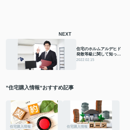
NEXT
住宅のホルムアルデヒド
発散等級に関して知って
おきたいことを解説
2022.02.15
”住宅購入情報”おすすめ記事
住宅購入情報
住宅購入情報