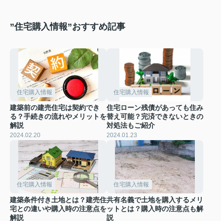
”住宅購入情報”おすすめ記事
住宅購入情報
住宅購入情報
建築前の建売住宅は契約でき
住宅ローン残債があっても住み
る？手続きの流れやメリットを
替え可能？完済できないときの
解説
対処法もご紹介
2024.02.20
2024.01.23
住宅購入情報
住宅購入情報
建築条件付き土地とは？建売住
共有名義で土地を購入するメリ
宅との違いや購入時の注意点を
ットとは？購入時の注意点も解
解説
説