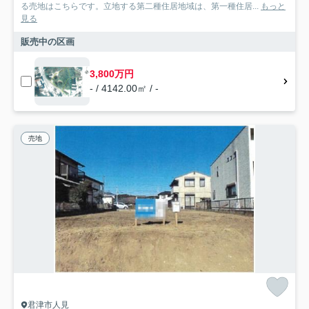
る売地はこちらです。立地する第二種住居地域は、第一種住居...
もっと
見る
販売中の区画
3,800万円
- / 4142.00㎡ / -
売地
君津市人見