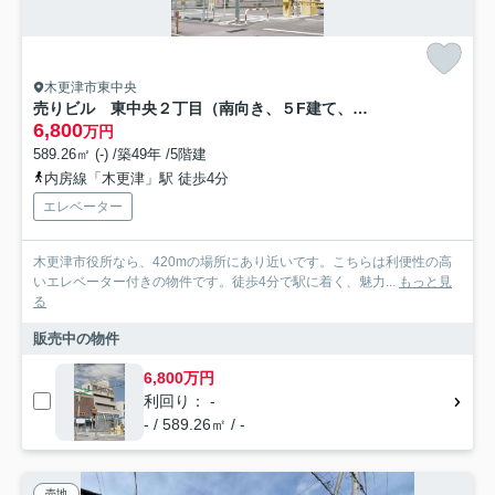
木更津市東中央
売りビル 東中央２丁目（南向き、５F建て、住居区あり）
6,800
万円
589.26㎡ (-) /築49年 /5階建
内房線「木更津」駅 徒歩4分
エレベーター
木更津市役所なら、420mの場所にあり近いです。こちらは利便性の高
いエレベーター付きの物件です。徒歩4分で駅に着く、魅力...
もっと見
る
販売中の物件
6,800万円
利回り： -
- / 589.26㎡ / -
売地