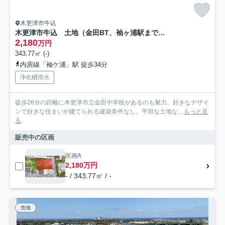
木更津市牛込
木更津市牛込 土地（金田BT、袖ヶ浦駅まで平坦）
2,180
万円
343.77㎡ (-)
内房線「袖ケ浦」駅 徒歩34分
浄化槽排水
徒歩26分の距離に木更津市立金田中学校があるのも魅力。好きなデザイ
ンで好きな住まいが建てられる建築条件なし。平坦な土地な...
もっと見
る
販売中の区画
区画A
2,180万円
- / 343.77㎡ / -
売地