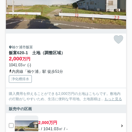
袖ケ浦市飯富
飯富620-1 土地（調整区域）
2,000
万円
1041.03㎡ (-)
内房線「袖ケ浦」駅 徒歩51分
浄化槽排水
購入費用を抑えることができる2,000万円の土地はこちらです。敷地内
の行動がしやすいため、生活に便利な平坦地。土地面積は...
もっと見る
販売中の区画
2,000万円
- / 1041.03㎡ / -