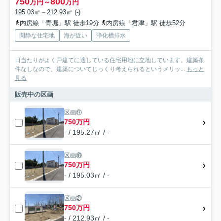
750
800
万円～
万円
195.03㎡～212.93㎡ (-)
内房線「青堀」駅 徒歩19分
内房線「君津」駅 徒歩52分
閑静な住宅地
海が近い
浄化槽排水
日当たりがよく戸建てに適している住宅用地に立地しています。建築条
件なしなので、建築についてじっくり考えられるというメリッ...
もっと
見る
販売中の区画
区画⑰
750万円
- / 195.27㎡ / -
区画⑱
750万円
- / 195.03㎡ / -
区画㉑
750万円
- / 212.93㎡ / -