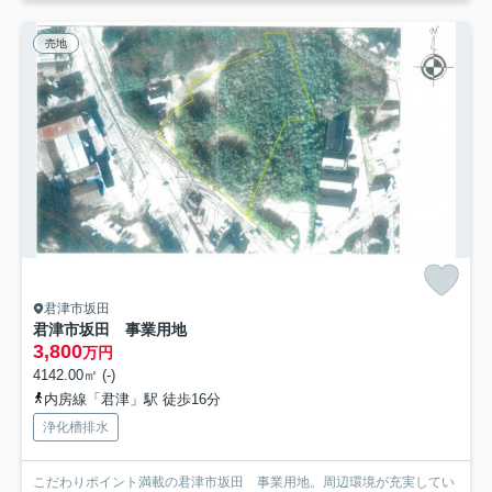
売地
君津市坂田
君津市坂田 事業用地
3,800
万円
4142.00㎡ (-)
内房線「君津」駅 徒歩16分
浄化槽排水
こだわりポイント満載の君津市坂田 事業用地。周辺環境が充実してい