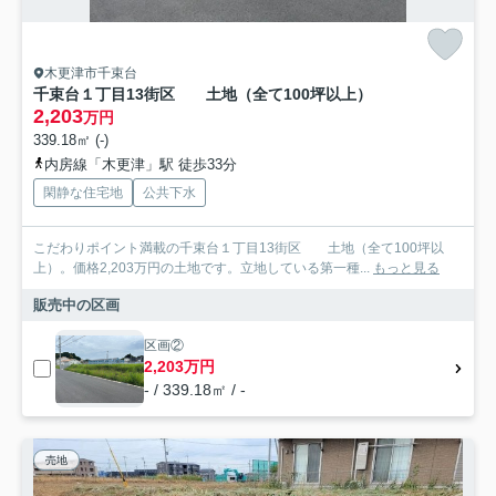
木更津市千束台
千束台１丁目13街区 土地（全て100坪以上）
2,203
万円
339.18㎡ (-)
内房線「木更津」駅 徒歩33分
閑静な住宅地
公共下水
こだわりポイント満載の千束台１丁目13街区 土地（全て100坪以
上）。価格2,203万円の土地です。立地している第一種...
もっと見る
販売中の区画
区画②
2,203万円
- / 339.18㎡ / -
売地