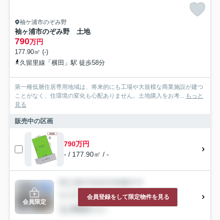
袖ケ浦市のぞみ野
袖ヶ浦市のぞみ野 土地
790
万円
177.90㎡ (-)
久留里線「横田」駅 徒歩58分
第一種低層住居専用地域は、将来的にも工場や大規模な商業施設が建つ
ことがなく、住環境の変化も心配ありません。土地購入をお考...
もっと
見る
販売中の区画
790万円
- / 177.90㎡ / -
会員登録をして限定物件を見る
会員限定