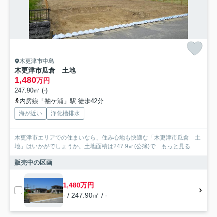
木更津市中島
木更津市瓜倉 土地
1,480
万円
247.90㎡ (-)
内房線「袖ケ浦」駅 徒歩42分
海が近い
浄化槽排水
木更津市エリアでの住まいなら、住み心地も快適な「木更津市瓜倉 土
地」はいかがでしょうか。土地面積は247.9㎡(公簿)で...
もっと見る
販売中の区画
1,480万円
- / 247.90㎡ / -