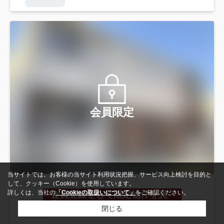
会員限定
当サイトでは、お客様の当サイト利用状況把握、サービス向上検討を目的と
して、クッキー（Cookie）を使用しています。
詳しくは、当社の
「Cookieの取扱いについて」
をご確認ください。
会員登録をして限定物件を見
る
閉じる