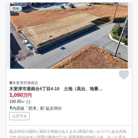
売地
木更津市港南台
木更津市港南台4丁目4-10 土地（高台、地番堅め）
1,090
万円
199.90㎡ (-)
内房線「君津」駅 徒歩36分
公共下水
徒歩16分の場所に畑沢小学校があります♪環境の良いエリアにある売地
です♪住みやすい空間の条件の1つに前面道路が6m以上あ...
もっと見る