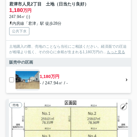
君津市人見2丁目 土地（日当たり良好）
1,180
万円
247.94㎡ (-)
内房線「君津」駅 徒歩28分
公共下水
土地購入の際、売地のことなら当社にご相談ください。経済面での圧迫
が相場より低く、その分心に余裕が生まれる1,180万円の...
もっと見る
販売中の区画
1,180万円
- / 247.94㎡ / -
売地