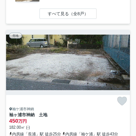
すべて見る（全8戸）
売地
袖ケ浦市神納
袖ヶ浦市神納 土地
450
万円
182.00㎡ (-)
内房線「長浦」駅 徒歩25分
内房線「袖ケ浦」駅 徒歩43分