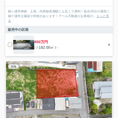
袖ヶ浦市神納 土地：内房線長浦駅にも近くて便利！徒歩26分の場所に
袖ケ浦市立蔵波小学校があります！アール不動産がお客様の...
もっと見
る
販売中の区画
450万円
- / 182.00㎡ / -
売地