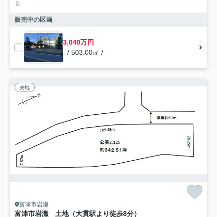
る
販売中の区画
3,040万円
- / 503.00㎡ / -
売地
富津市岩瀬
富津市岩瀬 土地（大貫駅より徒歩8分）