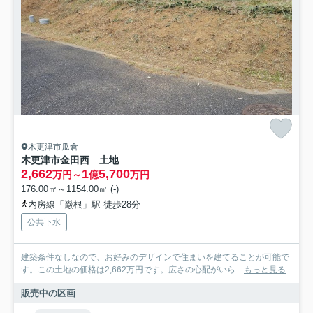
木更津市瓜倉
木更津市金田西 土地
2,662
1
5,700
万円～
億
万円
176.00㎡～1154.00㎡ (-)
内房線「巌根」駅 徒歩28分
公共下水
建築条件なしなので、お好みのデザインで住まいを建てることが可能で
す。この土地の価格は2,662万円です。広さの心配がいら...
もっと見る
販売中の区画