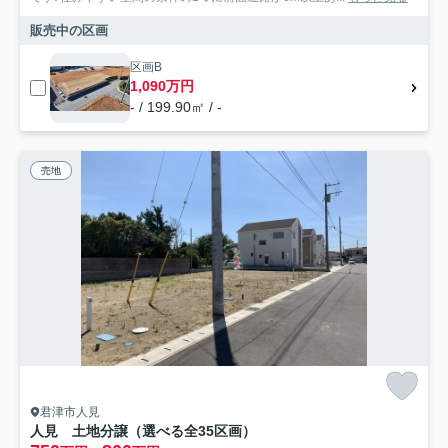
販売中の区画
区画B
1,090万円
- / 199.90㎡ / -
売地
君津市人見
人見 土地分譲（選べる全35区画）