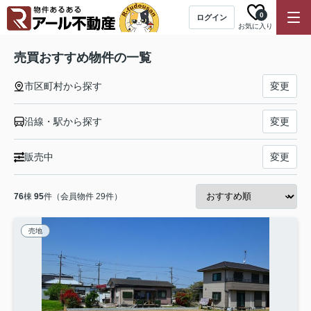
0
ログイン
お気に入り
売買おすすめ物件の一覧
市区町村から探す
変更
沿線・駅から探す
変更
販売中
変更
76
棟
95
件（会員物件 29件）
売地