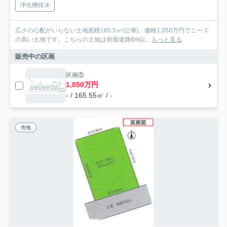
浄化槽排水
広さの心配がいらない土地面積165.5㎡(公簿)。価格1,050万円でニーズ
の高い土地です。こちらの土地は前面道路6m以...
もっと見る
販売中の区画
区画⑤
1,050万円
- / 165.55㎡ / -
売地