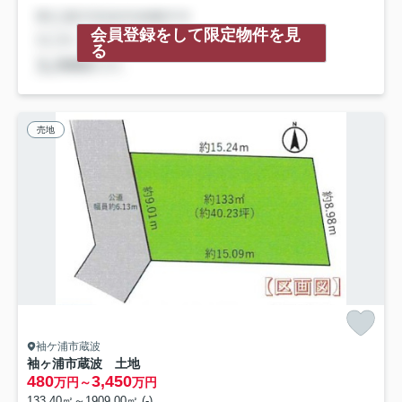
会員登録をして限定物件を見
る
売地
袖ケ浦市蔵波
袖ヶ浦市蔵波 土地
480
3,450
万円～
万円
133.40㎡～1909.00㎡ (-)