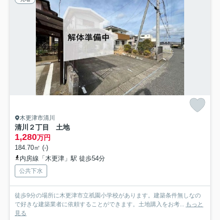
木更津市清川
清川２丁目 土地
1,280
万円
184.70㎡ (-)
内房線「木更津」駅 徒歩54分
公共下水
徒歩9分の場所に木更津市立祇園小学校があります。建築条件無しなの
で好きな建築業者に依頼することができます。土地購入をお考...
もっと
見る