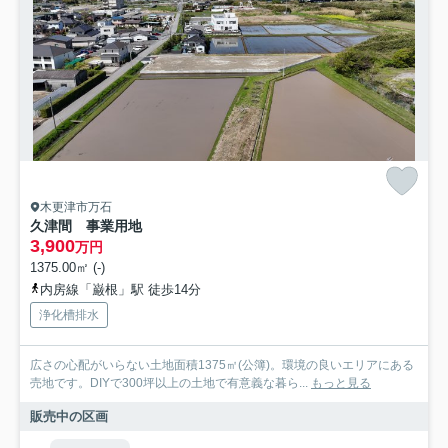
木更津市万石
久津間 事業用地
3,900
万円
1375.00㎡ (-)
内房線「巌根」駅 徒歩14分
浄化槽排水
広さの心配がいらない土地面積1375㎡(公簿)。環境の良いエリアにある
売地です。DIYで300坪以上の土地で有意義な暮ら...
もっと見る
販売中の区画