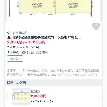
木更津市瓜倉
金田西特定区画整理事業区域内 仮換地12街区6-1
2,830
3,050
万円～
万円
259.01㎡～259.07㎡ (-)
内房線「巌根」駅 徒歩40分
海が近い
木更津市エリアでの住まいなら、住み心地も快適な「金田西特定区画整
理事業区域内 仮換地12街区6-1」はいかがでしょうか。...
もっと見る
販売中の区画
区画②
2,830万円
- / 259.07㎡ / -