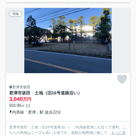
売地
君津市坂田
君津市坂田 土地（旧16号道路沿い）
3,040
万円
503.00㎡ (-)
内房線「君津」駅 徒歩22分
君津市坂田 土地（旧16号道路沿い）：内房線君津にも近くて便利。こ
ちらの売地はニーズも高い土地です。道路が南西側に接して...
もっと見