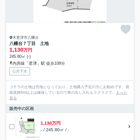
木更津市八幡台
八幡台７丁目 土地
1,130
万円
245.80㎡ (-)
内房線「君津」駅 徒歩108分
公共下水
コチラの土地は売地となっており、土地購入予定の方にお勧めです。前
面道路6m以上は確保しているので車の出し入れもラクラクで...
もっと
見る
販売中の区画
1,130万円
- / 245.80㎡ / -