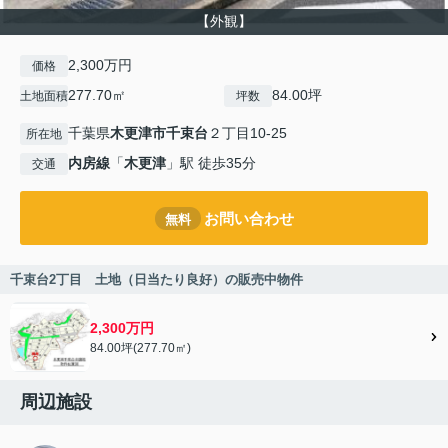
【外観】
2,300万円
価格
277.70㎡
84.00坪
土地面積
坪数
千葉県
木更津市
千束台
２丁目10-25
所在地
内房線
「
木更津
」駅 徒歩35分
交通
お問い合わせ
無料
千束台2丁目 土地（日当たり良好）の販売中物件
2,300万円
84.00坪(277.70㎡)
周辺施設