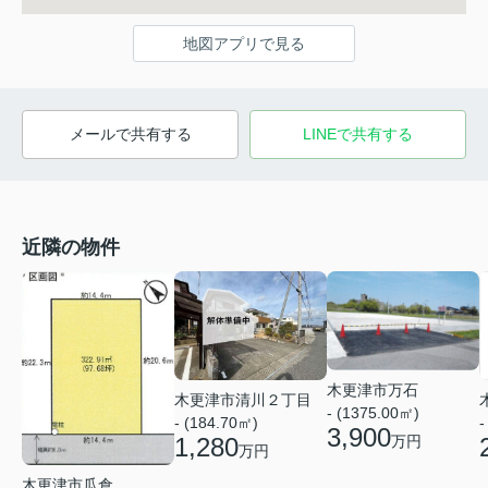
地図アプリで見る
メールで共有する
LINEで共有する
近隣の物件
木更津市万石
木更津市清川２丁目
- (1375.00㎡)
-
- (184.70㎡)
3,900
1,280
万円
万円
木更津市瓜倉