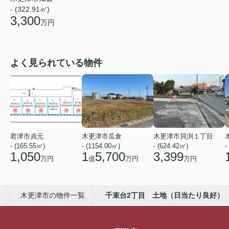
- (322.91㎡)
3,300
万円
よく見られている物件
君津市貞元
木更津市瓜倉
木更津市貝渕１丁目
- (165.55㎡)
- (1154.00㎡)
- (624.42㎡)
-
1,050
1
5,700
3,399
万円
億
万円
万円
木更津市の物件一覧
千束台2丁目 土地（日当たり良好）