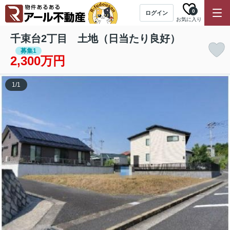
0
ログイン
お気に入り
千束台2丁目 土地（日当たり良好）
募集1
2,300万円
1
/
1