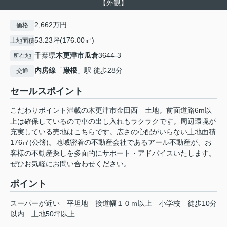
【外観】
2,662万円
価格
53.23坪(176.00㎡)
土地面積
千葉県
木更津市
瓜倉
3644-3
所在地
内房線
「
巌根
」駅 徒歩28分
交通
セールスポイント
こだわりポイント満載の木更津市金田西 土地。前面道路6m以
上は確保しているので車の出し入れもラクラクです。周辺環境が
充実している売地はこちらです。広さの心配がいらない土地面積
176㎡(公簿)。地域密着の不動産会社であるアール不動産が、お
客様の不動産探しを多面的にサポート・アドバイスいたします。
ぜひお気軽にお問い合わせください。
ポイント
スーパーが近い
平坦地
接道幅１０ｍ以上
小学校
徒歩10分
以内
土地50坪以上