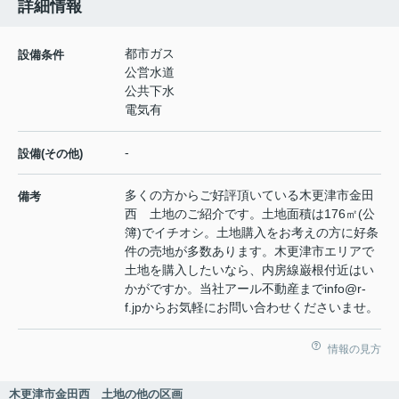
詳細情報
都市ガス
設備条件
公営水道
公共下水
電気有
-
設備(その他)
多くの方からご好評頂いている木更津市金田
備考
西 土地のご紹介です。土地面積は176㎡(公
簿)でイチオシ。土地購入をお考えの方に好条
件の売地が多数あります。木更津市エリアで
土地を購入したいなら、内房線巌根付近はい
かがですか。当社アール不動産までinfo@r-
f.jpからお気軽にお問い合わせくださいませ。
情報の見方
木更津市金田西 土地の他の区画