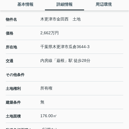
基本情報
詳細情報
周辺環境
木更津市金田西 土地
物件名
2,662万円
価格
千葉県
木更津市
瓜倉
3644-3
所在地
内房線
「
巌根
」駅 徒歩28分
交通
その他条件
所有権
土地権利
無
建築条件
176.00㎡
土地面積