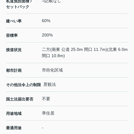
-/記載なし
私道負担面積 /
セットバック
60%
建ぺい率
200%
容積率
二方(南東 公道 25.0m 間口 11.7m)(北東 6.0m
接道状況
間口 10.8m)
市街化区域
都市計画
景観法
その他法令上の制限
不要
国土法届出要否
準住居
用途地域
-
最適用途