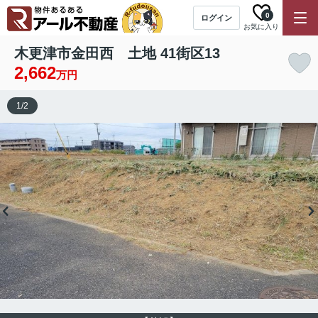
0
ログイン
お気に入り
木更津市金田西 土地 41街区13
2,662
万円
1
/
2