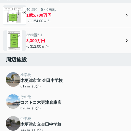
40街区 5・6画地
1億5,700万円
- / 1154.00㎡ / -
36街区5-1
3,300万円
- / 312.00㎡ / -
周辺施設
小学校
木更津市立 金田小学校
617ｍ（8分）
その他
コストコ木更津倉庫店
620ｍ（8分）
中学校
木更津市立金田中学校
747ｍ（10分）