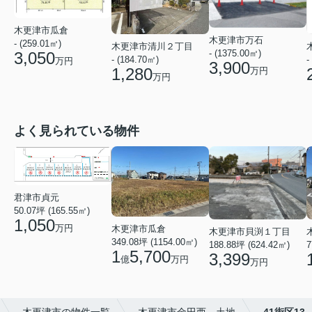
木更津市瓜倉
木更津市万石
- (259.01㎡)
木更津市清川２丁目
- (1375.00㎡)
3,050
-
- (184.70㎡)
万円
3,900
1,280
万円
万円
よく見られている物件
君津市貞元
50.07坪 (165.55㎡)
1,050
万円
木更津市瓜倉
木更津市貝渕１丁目
349.08坪 (1154.00㎡)
7
188.88坪 (624.42㎡)
1
5,700
3,399
億
万円
万円
木更津市の物件一覧
木更津市金田西 土地
41街区13