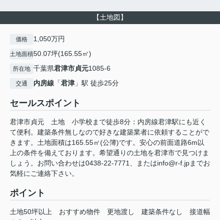
【土地図】
1,050万円
価格
50.07坪(165.55㎡)
土地面積
千葉県
君津市
貞元
1085-6
所在地
内房線
「
君津
」駅 徒歩25分
交通
セールスポイント
君津市貞元 土地 小学校まで徒歩8分：内房線君津駅にも近く
て便利。建築条件無しなので好きな建築業者に依頼することがで
きます。土地面積は165.55㎡(公簿)です。安心の前面道路6m以
上の条件を備えております。希望通りの土地を君津市で見つけま
しょう。お問い合わせは0438-22-7771、またはinfo@r-f.jpまでお
気軽にご連絡下さい。
ポイント
土地50坪以上
おすすめ物件
更地渡し
建築条件なし
接道幅