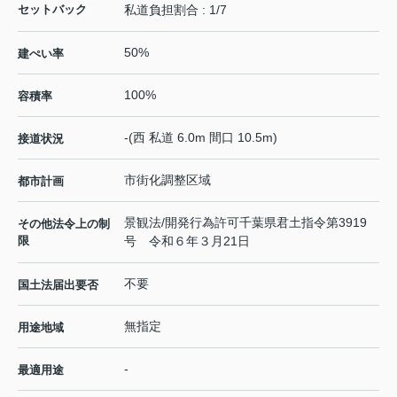
セットバック
私道負担割合 : 1/7
50%
建ぺい率
100%
容積率
-(西 私道 6.0m 間口 10.5m)
接道状況
市街化調整区域
都市計画
景観法/開発行為許可千葉県君土指令第3919
その他法令上の制
限
号 令和６年３月21日
不要
国土法届出要否
無指定
用途地域
-
最適用途