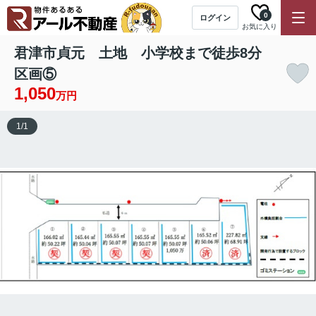
0
ログイン
お気に入り
君津市貞元 土地 小学校まで徒歩8分
区画⑤
1,050
万円
1
/
1