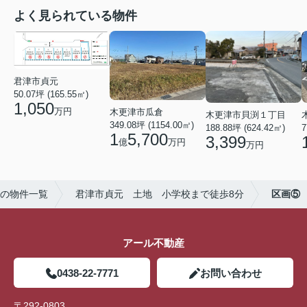
よく見られている物件
君津市貞元
50.07坪 (165.55㎡)
1,050
万円
木更津市瓜倉
木更津市貝渕１丁目
349.08坪 (1154.00㎡)
7
188.88坪 (624.42㎡)
1
5,700
3,399
億
万円
万円
の物件一覧
君津市貞元 土地 小学校まで徒歩8分
区画⑤
アール不動産
0438-22-7771
お問い合わせ
〒292-0803