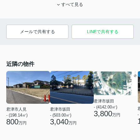
すべて見る
メールで共有する
LINEで共有する
近隣の物件
君津市坂田
- (4142.00㎡)
君津市坂田
君津市人見
3,800
-
万円
- (503.00㎡)
- (198.14㎡)
3,040
800
万円
万円