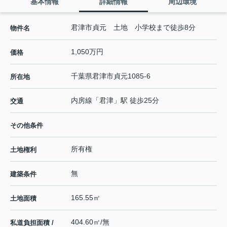
基本情報
詳細情報
周辺環境
君津市貞元 土地 小学校まで徒歩8分
物件名
1,050万円
価格
千葉県
君津市
貞元
1085-6
所在地
内房線
「
君津
」駅 徒歩25分
交通
その他条件
所有権
土地権利
無
建築条件
165.55㎡
土地面積
404.60㎡/無
私道負担面積 /