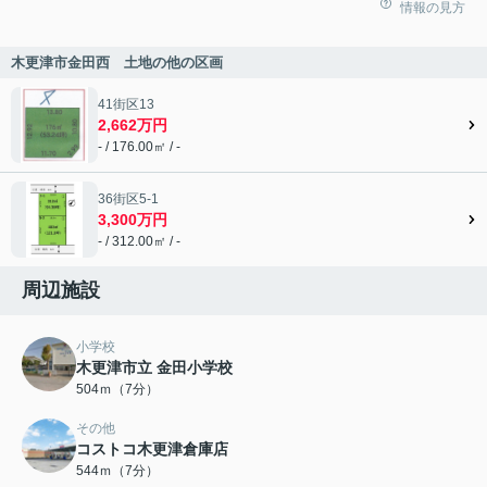
情報の見方
木更津市金田西 土地の他の区画
41街区13
2,662万円
- / 176.00㎡ / -
36街区5-1
3,300万円
- / 312.00㎡ / -
周辺施設
小学校
木更津市立 金田小学校
504ｍ（7分）
その他
コストコ木更津倉庫店
544ｍ（7分）