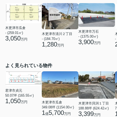
木更津市瓜倉
木更津市万石
- (259.01㎡)
木更津市清川２丁目
- (1375.00㎡)
3,050
-
- (184.70㎡)
万円
3,900
1,280
万円
万円
よく見られている物件
君津市貞元
50.07坪 (165.55㎡)
1,050
万円
木更津市瓜倉
木更津市貝渕１丁目
349.08坪 (1154.00㎡)
7
188.88坪 (624.42㎡)
1
5,700
3,399
億
万円
万円