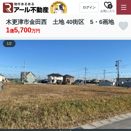
0
ログイン
お気に入り
木更津市金田西 土地 40街区 5・6画地
1
5,700
億
万円
1
/
2