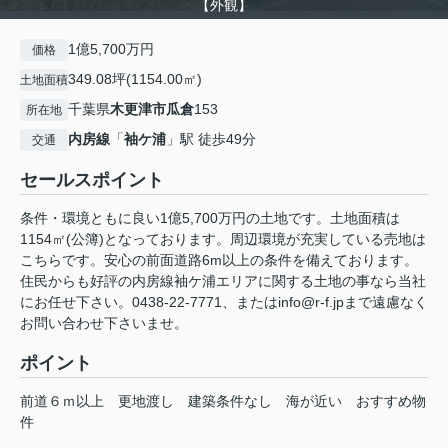
【外観】
1億5,700万円
価格
349.08坪(1154.00㎡)
土地面積
千葉県
木更津市
瓜倉
153
所在地
内房線
「
袖ケ浦
」駅 徒歩49分
交通
セールスポイント
条件・環境ともに良い1億5,700万円の土地です。土地面積は
1154㎡(公簿)となっております。周辺環境が充実している売地は
こちらです。安心の前面道路6m以上の条件を備えております。
住民からも好評の内房線袖ケ浦エリアに関する土地の事なら当社
にお任せ下さい。0438-22-7771、またはinfo@r-f.jpまで遠慮なく
お問い合わせ下さいませ。
ポイント
前道６ｍ以上
更地渡し
建築条件なし
海が近い
おすすめ物
件