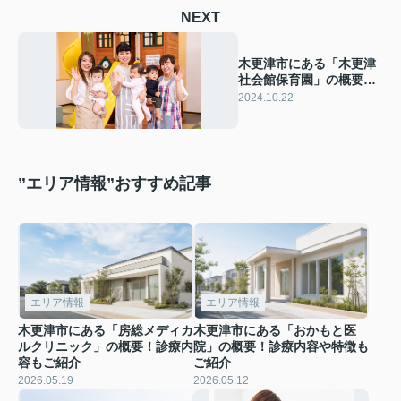
NEXT
木更津市にある「木更津
社会館保育園」の概要！
取り組みもご紹介
2024.10.22
”エリア情報”おすすめ記事
エリア情報
エリア情報
木更津市にある「房総メディカ
木更津市にある「おかもと医
ルクリニック」の概要！診療内
院」の概要！診療内容や特徴も
容もご紹介
ご紹介
2026.05.19
2026.05.12