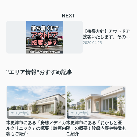
NEXT
【接客方針】アウトドア
接客いたします。その
他、コロナ対策について
2020.04.25
”エリア情報”おすすめ記事
エリア情報
エリア情報
木更津市にある「房総メディカ
木更津市にある「おかもと医
ルクリニック」の概要！診療内
院」の概要！診療内容や特徴も
容もご紹介
ご紹介