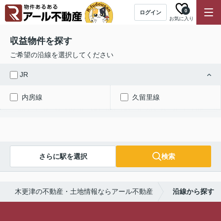
0
ログイン
お気に入り
収益物件を探す
ご希望の沿線を選択してください
JR
内房線
久留里線
さらに駅を選択
検索
木更津の不動産・土地情報ならアール不動産
沿線から探す