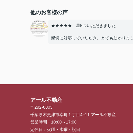
他のお客様の声
★★★★★ 星5ついただきました
親切に対応していただき、とても助かりま
た。
人生で一度あるかないかの土地購入でした
で、とても心強かったです。
友人にも紹介したいと思いました。また、
ありましたら、引き続きよろしくお願い致
す。
アール不動産
〒292-0803
千葉県木更津市幸町１丁目4−11 アール不動産
営業時間：
10:00～17:00
定休日：
火曜・水曜・祝日