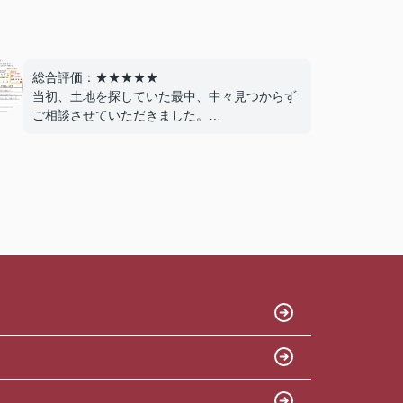
総合評価：★★★★★
当初、土地を探していた最中、中々見つからず
ご相談させていただきました。
他社では外部掲載しているもののみの案内であ
ったが、親身に相談を見けて頂き、本当に気に
入った物件に出会う事ができました。今後とも
よろしくお願いします。
ありがとうございました。