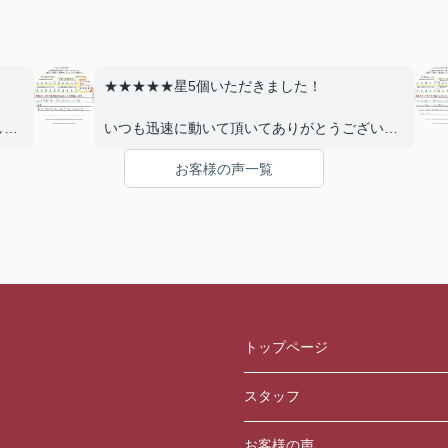
★★★★★星5個いただきました！
し
いつも迅速に動いて頂いてありがとうございま
す。
お客様の声一覧
の
希望
事務所は靴を脱がずに入室できるとdetterです
何か
しま
トップページ
スタッフ
お客様の声