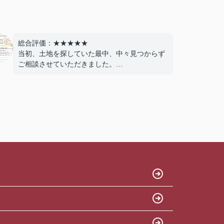
総合評価：★★★★★
当初、土地を探していた最中、中々見つからず
ご相談させていただきました。
他社では外部掲載しているもののみの案内であ
ったが、親身に相談を見けて頂き、本当に気に
入った物件に出会う事ができました。今後とも
よろしくお願いします。
ありがとうございました。