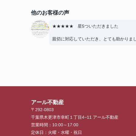
他のお客様の声
★★★★★ 星5ついただきました
親切に対応していただき、とても助かりま
た。
人生で一度あるかないかの土地購入でした
で、とても心強かったです。
友人にも紹介したいと思いました。また、
ありましたら、引き続きよろしくお願い致
す。
アール不動産
〒292-0803
千葉県木更津市幸町１丁目4−11 アール不動産
営業時間：
10:00～17:00
定休日：
火曜・水曜・祝日