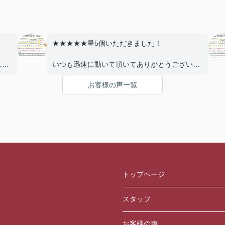
★★★★★星5個いただきました！
し
いつも迅速に動いて頂いてありがとうございま
す。
お客様の声一覧
の
希望
事務所は靴を脱がずに入室できるとdetterです
何か
しま
トップページ
スタッフ
お客様の声