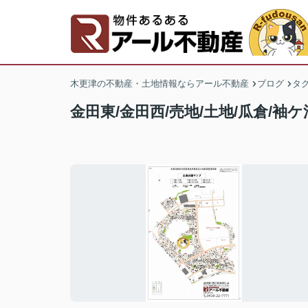
木更津の不動産・土地情報ならアール不動産
ブログ
タ
金田東/金田西/売地/土地/瓜倉/袖