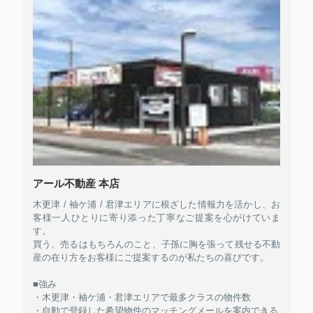
アール不動産 本店
木更津 / 袖ケ浦 / 君津エリアに根ざした情報力を活かし、お
客様一人ひとりに寄り添った丁寧なご提案を心がけていま
す。
買う、売るはもちろんのこと、子孫に胸を張って残せる不動
産の在り方をお客様にご提案するのが私たちの喜びです。
■強み
・木更津・袖ケ浦・君津エリアで最多クラスの物件数
・自動で登録した希望物件のマッチングメールを案内できる