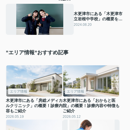
木更津市にある「木更津市
立岩根中学校」の概要をご
紹介！教育内容も解説
2024.08.20
”エリア情報”おすすめ記事
エリア情報
エリア情報
木更津市にある「房総メディカ
木更津市にある「おかもと医
ルクリニック」の概要！診療内
院」の概要！診療内容や特徴も
容もご紹介
ご紹介
2026.05.19
2026.05.12