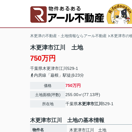
木更津の不動産・土地情報ならアール不動産
木更津市の
木更津市江川 土地
750万円
千葉県
木更津市
江川
529-1
内房線「巌根」駅徒歩23分
750万円
価格
255.00㎡(77.13坪)
土地面積(坪数)
千葉県
木更津市
江川
529-1
所在地
木更津市江川 土地の基本情報
物件名
木更津市江川 土地