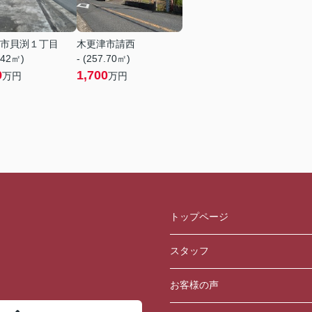
市貝渕１丁目
木更津市請西
.42㎡)
- (257.70㎡)
9
1,700
万円
万円
トップページ
スタッフ
お客様の声