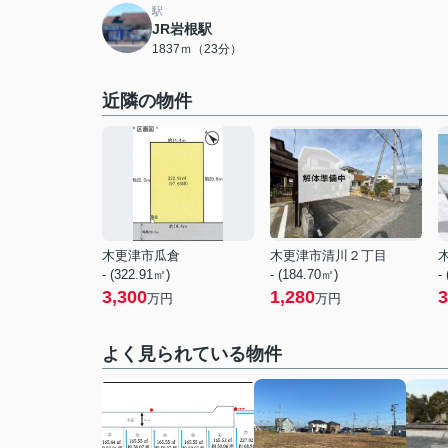
駅
JR岩根駅
1837ｍ（23分）
近隣の物件
木更津市瓜倉
木更津市清川２丁目
- (322.91㎡)
- (184.70㎡)
-
3,300
1,280
3
万円
万円
よく見られている物件