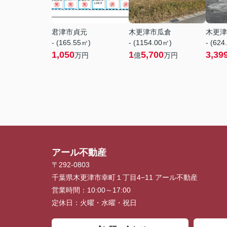
君津市貞元
木更津市瓜倉
木更津
- (165.55㎡)
- (1154.00㎡)
- (624
1,050
1
5,700
3,39
万円
億
万円
アール不動産
〒292-0803
千葉県木更津市幸町１丁目4−11 アール不動産
営業時間：
10:00～17:00
定休日：
火曜・水曜・祝日