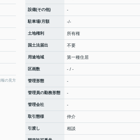
設備(その他)
-
駐車場/月額
-/-
土地権利
所有権
国土法届出
不要
用途地域
第一種住居
区画数
- / -
情報の見方
管理形態
-
管理員の勤務形態
-
管理会社
-
取引態様
仲介
引渡し
相談