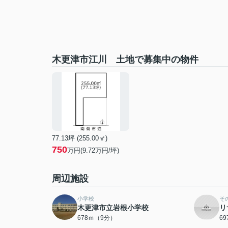
木更津市江川 土地で募集中の物件
77.13坪 (255.00㎡)
750
万円(9.72万円/坪)
周辺施設
小学校
そ
木更津市立岩根小学校
リ
678ｍ（9分）
6