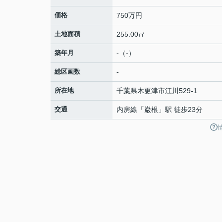
価格
750万円
土地面積
255.00㎡
築年月
-（-）
総区画数
-
所在地
千葉県
木更津市
江川
529-1
交通
内房線
「
巌根
」駅 徒歩23分