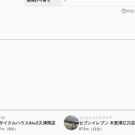
開発許可番号
-
情報
の他
コンビニエンスストア
サイクルハウスAtoZ久津間店
セブンイレブン 木更津江川店
97ｍ（9分）
873ｍ（11分）