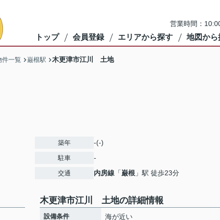
営業時間：10:
トップ
会員登録
エリアから探す
地図から
木更津市江川 土地
物件一覧
巌根駅
-(-)
築年
-
駐車
内房線
「
巌根
」駅 徒歩23分
交通
木更津市江川 土地の詳細情報
設備条件
海が近い